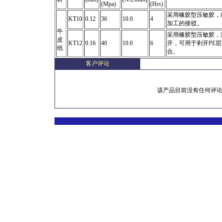
(Mpa)
(Hrs)
采用橡胶型压敏胶，
KT10
0.12
36
10.0
4
加工的接驳。
牛
采用橡胶型压敏胶，
皮
KT12
0.16
40
10.0
6
开，可用于剥开PE
纸
合。
客户评论
该产品目前没有任何评