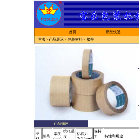
首页
新品快递
首页
>
产品展示
>
包装材料
>
胶带
产品描述
抗张强
保持
基
厚度
粘着力
编号
特性和用途
度
力
材
(mm)
(N/25mm)